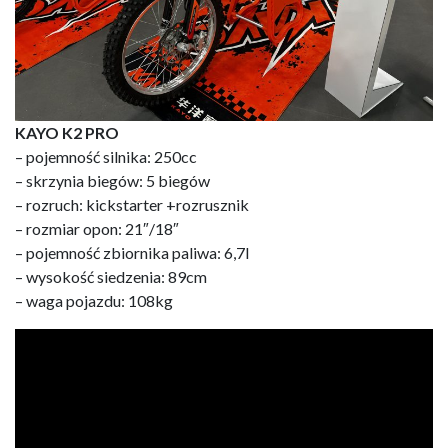
KAYO K2 PRO
– pojemność silnika: 250cc
– skrzynia biegów: 5 biegów
– rozruch: kickstarter +rozrusznik
– rozmiar opon: 21″/18″
– pojemność zbiornika paliwa: 6,7l
– wysokość siedzenia: 89cm
– waga pojazdu: 108kg