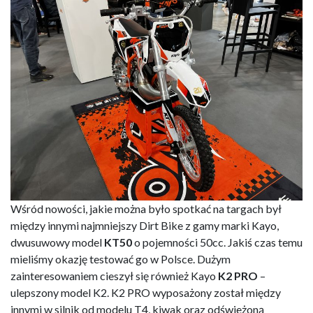
Wśród nowości, jakie można było spotkać na targach był
między innymi najmniejszy Dirt Bike z gamy marki Kayo,
dwusuwowy model
KT50
o pojemności 50cc. Jakiś czas temu
mieliśmy okazję testować go w Polsce. Dużym
zainteresowaniem cieszył się również Kayo
K2 PRO
–
ulepszony model K2. K2 PRO wyposażony został między
innymi w silnik od modelu T4, kiwak oraz odświeżoną