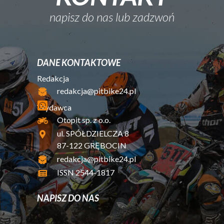
napisz do nas lub zadzwoń
DANE KONTAKTOWE
Redakcja
redakcja@pitbike24.pl
Wydawca
Otopit sp. z o.o.
ul. SPÓŁDZIELCZA 8
87-122 GRĘBOCIN
redakcja@pitbike24.pl
ISSN 2544-1817
NAPISZ DO NAS