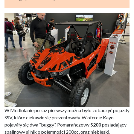
W Mediolanie po raz pierwszy można było zobaczyć pojazdy
SSV, które ciekawie się prezentowały. W ofercie Kayo
pojawiły się dwa “buggy”. Pomarańczowy
S200
posiadający
spalinowy silnik o pojemności 200cc, oraz niebieski,