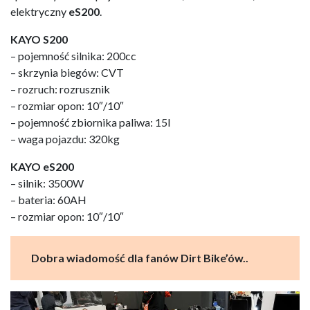
elektryczny
eS200
.
KAYO S200
– pojemność silnika: 200cc
– skrzynia biegów: CVT
– rozruch: rozrusznik
– rozmiar opon: 10″/10″
– pojemność zbiornika paliwa: 15l
– waga pojazdu: 320kg
KAYO eS200
– silnik: 3500W
– bateria: 60AH
– rozmiar opon: 10″/10″
Dobra wiadomość dla fanów Dirt Bike’ów..