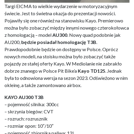
Targi EICMA to wielkie wydarzenie w motoryzacyjnym
świecie. Jest to świetna okazja do prezentacji nowości.
Pojawiły się one również na stanowisku Kayo. Premierowo
można było zobaczyć między innymi nowego czterokołowca
z homologacją – model
AU300
. Nowy quad podobnie jak
AU200,
będzie posiadał homologację T3B
.
Prawdopodobnie będzie on dostępny w Polsce. Oprócz
nowych modeli, na stoisku można było zobaczyć także
pojazdy ze stałej oferty Kayo. W Mediolanie nie zabrakło
dobrze znanego w Polsce Pit Bike’a
Kayo TD125
. Jednak
była to odnowiona wersja na sezon 2023. Odświeżono w nim
okleinę, a także zamontowano airbox.
KAYO AU300 T3B
– pojemność silnika: 300cc
– skrzynia biegów: CVT
– rozruch: rozrusznik
– rozmiar opon: 10″/10″
– pojemność zbiornika paliwa: 12l