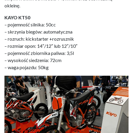
okleinę.
KAYO KT50
– pojemność silnika: 50cc
– skrzynia biegów: automatyczna
– rozruch: kickstarter +rozrusznik
– rozmiar opon: 14″/12″ lub 12″/10″
– pojemność zbiornika paliwa: 3,5l
– wysokość siedzenia: 72cm
– waga pojazdu: 50kg